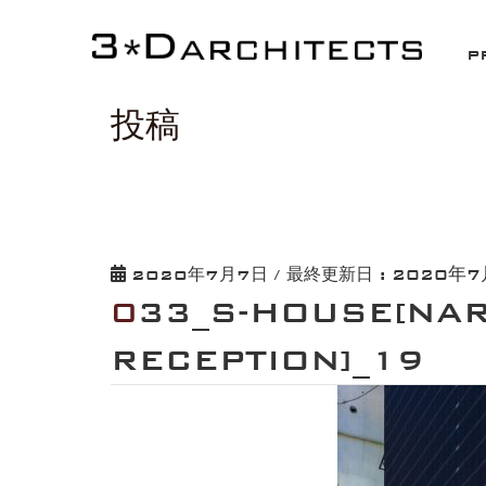
HOME
033_S-HOUSE[NARIHIRA RECEPTION]_1
P
投稿
2020年7
2020年7月7日
/ 最終更新日 :
033_S-HOUSE[NARIHIRA
RECEPTION]_19