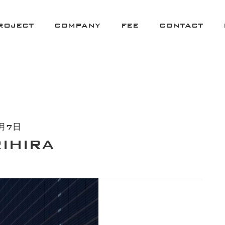
9
ROJECT
COMPANY
FEE
CONTACT
月7日