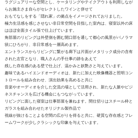
ラグジュアリーな空間とし、ケータリングやテイクアウトを利用しなが
らお施主さま自らがセレクトしたワインと併せて
おもてなしをする「隠れ家」の拠点をイメージされておりました。
極力生活感を感じさせない非日常空間を目指した室内は、寝室以外の床
はほぼ全面タイル張で仕上げています。
角部屋のリビングは外壁側を囲む開口部を通して都心の風景がパノラマ
状にひろがり、非日常感を一層高めます。
エントランスからリビングに繋がる廊下は片面がメタリック成分の含有
された左官となり、職人さんの手仕事の跡をあえて
残した存在感のある壁で仕上げ、温かみと妖艶さと与えています。
趣味であるハイエンドオーディオは、新たに加えた映像機器と照明コン
トロールを組み合わせ、演出効果を高めると共に
音楽やオーディオを介した交流の場として活用され、新たな人脈やビジ
ネスチャンスを広げる機会にもつながっています。
リビングに面した寝室は仕事部屋を兼ねます。間仕切りはスチール枠と
ガラスを組み合わせたオリジナル製作品で
視線が抜けることよる空間の広がりを得ると共に、硬質な存在感とフレ
ームワークが少しクラシックな印象を与えています。