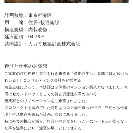
計画敷地：東京都港区
用 途：住居+接遇施設
構造規模：内装改修
延床面積：94.76㎡
共同設計：カガミ建築計画株式会社
遊びと仕事の迎賓館
ご家族の住む神戸と東京を行き来する「多拠点生活」を20年ほど続けら
れいる I T コンサルティング会社を経営する
お施主様にとって、本計画は２件目のマンション購入となりました。今
回はセカンドハウスとしての質と資産性を高めるべく
建築家とのリノベーションをご希望されました。
プロジェクトを進めていた時期はコロナ禍の真っ只中で、当初から仕事
場と生活拠点を兼ねた計画が念頭にありました。
特に外食の機会が減り、打合せや会食を行うことのハードルが高くなっ
た事を逆手にとり「迎賓の場」として使える