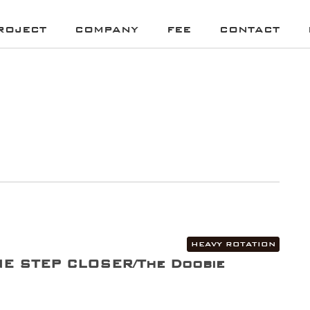
ROJECT
COMPANY
FEE
CONTACT
HEAVY ROTATION
NE STEP CLOSER/The Doobie