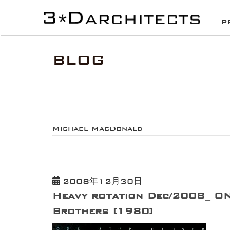
HOME
投稿
Michael MacDonald
P
BLOG
Michael MacDonald
2008年12月30日
Heavy rotation Dec/2008_ O
Brothers [1980]