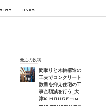
BLOG
LINKS
最近の投稿
間取りと木軸構造の
工夫でコンクリート
数量を抑え住宅の工
事金額減を行う_大
津K-HOUSE=in
the compound=