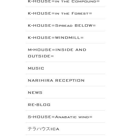
K-HOUSE=in the Compound=
K-HOUSE=in the Forest=
K-HOUSE=Spread BELOW=
K-HOUSE=WINDMILL=
M-HOUSE=INSIDE AND
OUTSIDE=
MUSIC
NARIHIRA RECEPTION
NEWS
RE-BLOG
S-HOUSE=Anabatic wind=
テラハウスICA