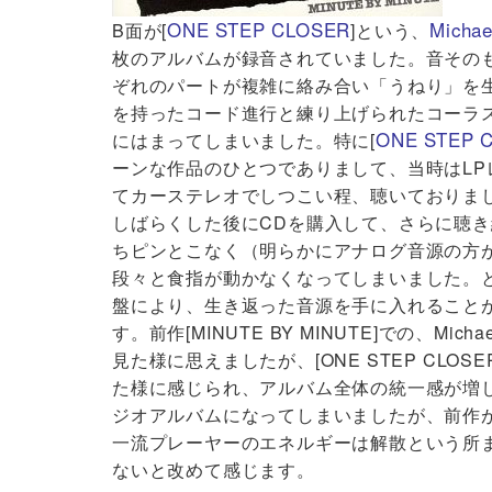
ONE STEP CLOSER
Michae
B面が[
]という、
枚のアルバムが録音されていました。音その
ぞれのパートが複雑に絡み合い「うねり」を
を持ったコード進行と練り上げられたコーラスに
ONE STEP 
にはまってしまいました。特に[
ーンな作品のひとつでありまして、当時はL
てカーステレオでしつこい程、聴いておりま
しばらくした後にCDを購入して、さらに聴き
ちピンとこなく（明らかにアナログ音源の方
段々と食指が動かなくなってしまいました。
盤により、生き返った音源を手に入れること
す。前作[MINUTE BY MINUTE]での、Mic
見た様に思えましたが、[ONE STEP CL
た様に感じられ、アルバム全体の統一感が増し
ジオアルバムになってしまいましたが、前作
一流プレーヤーのエネルギーは解散という所
ないと改めて感じます。