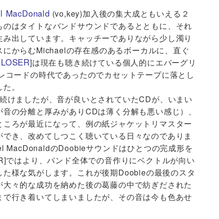
l MacDonald
(vo,key)加入後の集大成ともいえる２
ものはタイトなバンドサウンドであるとともに、それ
生み出しています。キャッチーでありながら少し濁り
からむMichaelの存在感のあるボーカルに、直ぐ
CLOSER
]は現在も聴き続けている個人的にエバーグリ
Pレコードの時代であったのでカセットテープに落とし
した。
続けましたが、音が良いとされていたCDが、いまい
が音の分離と厚みがありCDは薄く分解も悪い感じ）、
ところが最近になって、例の紙ジャケットリマスター
ができ、改めてしつこく聴いている日々なのでありま
hael MacDonaldのDoobieサウンドはひとつの完成形を
OSER]ではより、バンド全体での音作りにベクトルが向い
た様な気がします。これが後期Doobieの最後のスタ
が大々的な成功を納めた後の葛藤の中で紡ぎだされた
まで行き着いてしまいましたが、その音は今も色あせ