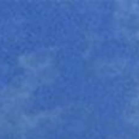
コ
ン
テ
ン
ツ
へ
ス
キ
ッ
プ