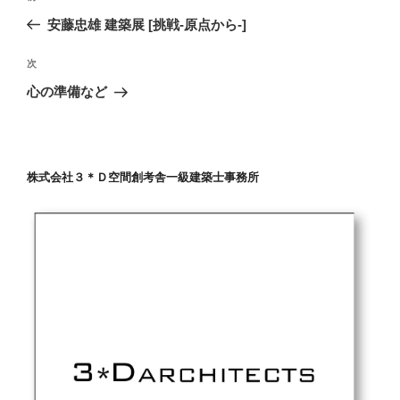
稿
の
安藤忠雄 建築展 [挑戦-原点から-]
ナ
投
ビ
稿
次
次
ゲ
の
心の準備など
投
ー
稿
シ
ョ
株式会社３＊Ｄ空間創考舎一級建築士事務所
ン