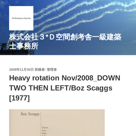
コ
ン
テ
ン
ツ
株式会社３*Ｄ空間創考舎一級建築
へ
士事務所
ス
キ
ッ
プ
投
2008年11月30日
投稿者:
管理者
稿
Heavy rotation Nov/2008_DOWN
日:
TWO THEN LEFT/Boz Scaggs
[1977]