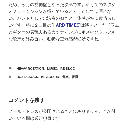
ため、今月の愛聴盤となった次第です。名うてのスタジ
オミュージシャンが揃っていると云うだけでは語れな
い、バンドとしての演奏の熱さと一体感が特に素晴らし
いです。特に２曲目の[
HARD TIMES
]は淡々としたドラム
とギターの表現力あるカッティングにボズのソウルフル
な歌声が絡み合い、独特な空気感が絶妙ですね。
カ
HEAVY ROTATION
、
MUSIC
、
RE-BLOG
テ
タ
BOZ SCAGGS
、
KEYBOARD
、
音楽
、
音源
ゴ
グ
リ
ー
コメントを残す
メールアドレスが公開されることはありません。
*
が付
いている欄は必須項目です