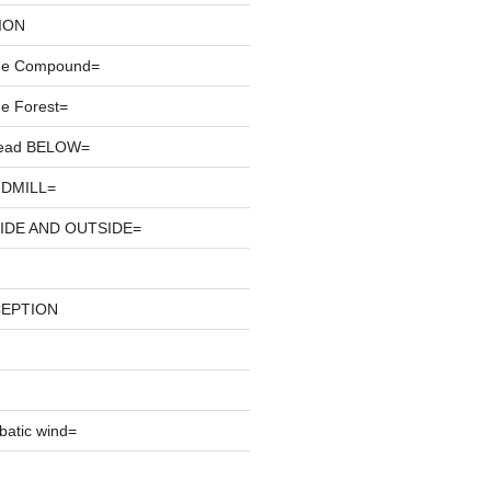
ION
he Compound=
e Forest=
ead BELOW=
DMILL=
IDE AND OUTSIDE=
CEPTION
atic wind=