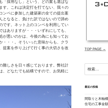
も「採用なし」という、どの案も選ばな
ます。これは決定打を打てない、我々の
コンペに参加した建築家の全ての提出案
んとなると、負けた訳ではないので諦め
のです。ネット上のコンペを利用してい
ではありますが・・・いずれにしても、
処が悪いのかは、今後の為にも知ってお
か・・・。そういった意味からも、クラ
、提案を作り上げて行く事の大切さを改
TOP PAGE →
の難しさを日々感じております。弊社計
検
は、どなたでも結構ですので、お気軽に
索:
最近の投稿
間取りと木軸
住宅の工事金額減を