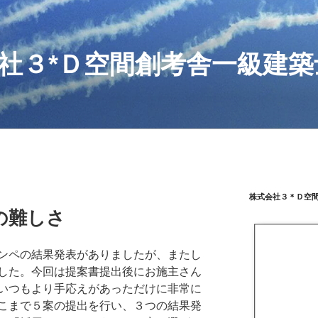
社３*Ｄ空間創考舎一級建築
株式会社３＊Ｄ空
の難しさ
ンペの結果発表がありましたが、またし
した。今回は提案書提出後にお施主さん
いつもより手応えがあっただけに非常に
こまで５案の提出を行い、３つの結果発