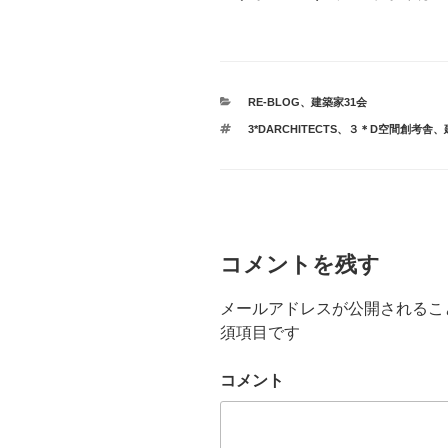
カ
RE-BLOG
、
建築家31会
テ
タ
3*DARCHITECTS
、
３＊D空間創考舎
、
ゴ
グ
リ
ー
コメントを残す
メールアドレスが公開されるこ
須項目です
コメント