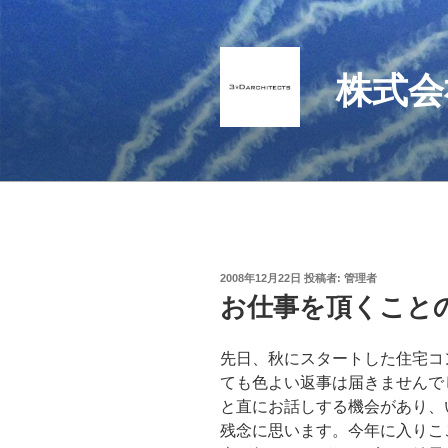
コ
ン
テ
株式会
ン
ツ
へ
ス
キ
ッ
プ
投
2008年12月22日
投稿者:
管理者
稿
お仕事を頂くこと
日:
先日、秋にスタートした住宅コ
ても色よい返事は届きませんで
と直にお話しする機会があり、
残念に思います。今年に入りこ