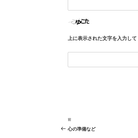
上に表示された文字を入力して
投
前
前
稿
の
心の準備など
投