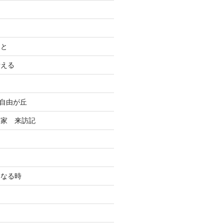
こと
考える
n自由が丘
る家 来訪記
になる時