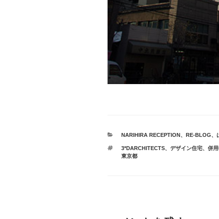
カ
NARIHIRA RECEPTION
、
RE-BLOG
、
テ
タ
3*DARCHITECTS
、
デザイン住宅
、
併用
ゴ
グ
東京都
リ
ー