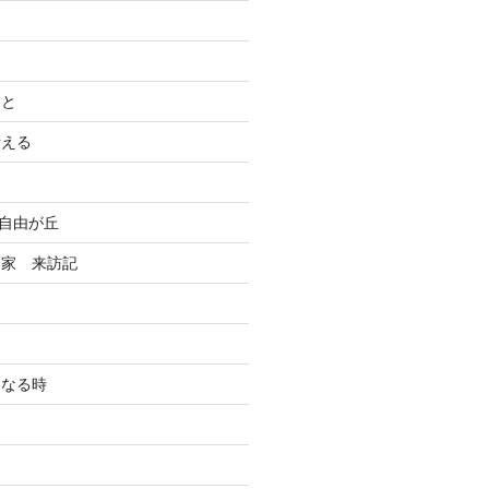
こと
考える
n自由が丘
る家 来訪記
になる時