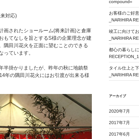
compound=
お客様のご好
来対応)
_NARIHIRA R
計画されたショールーム(将来計画)と倉庫
竣工に向けて
おもてなしを旨とするS様の企業理念が建
_NARIHIRA R
。隅田川花火を正面に望むことのできる
都心の暮らしに外
なっています。
RECEPTION_1
年半掛かりましたが、昨年の秋に地鎮祭
タイル仕上と
_NARIHIRA R
14年の隅田川花火にはお引渡が出来る様
アーカイブ
2020年7月
2017年7月
2017年6月