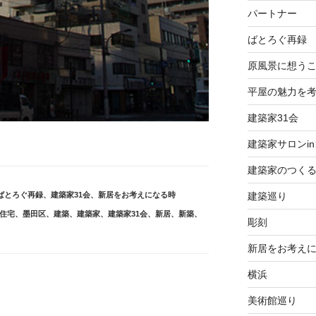
パートナー
ばとろぐ再録
原風景に想う
平屋の魅力を
建築家31会
建築家サロンi
建築家のつく
ばとろぐ再録
、
建築家31会
、
新居をお考えになる時
建築巡り
住宅
、
墨田区
、
建築
、
建築家
、
建築家31会
、
新居
、
新築
、
彫刻
新居をお考え
横浜
美術館巡り