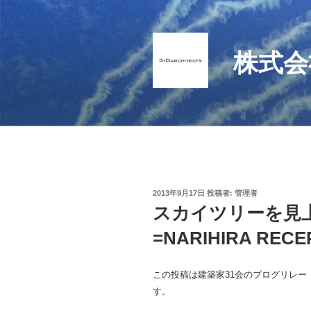
コ
ン
テ
株式会
ン
ツ
へ
ス
キ
ッ
プ
投
2013年9月17日
投稿者:
管理者
稿
スカイツリーを見
日:
=NARIHIRA RECE
この投稿は建築家31会のブログリレー「ば
す。