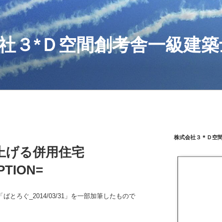
社３*Ｄ空間創考舎一級建築
株式会社３＊Ｄ空
上げる併用住宅
PTION=
とろぐ_2014/03/31」を一部加筆したもので