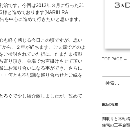
治です。今回は2012年３月に行った31
S様と進めております[NARIHIRA
のご報告を中心に進めて行きたいと思います。
。
心も軽く感じる今日この頃ですが、思い
てから、２年が経ちます。ご夫婦でどのよ
をご検討されていた折に、たまたま模型
TOP PAGE →
ち寄り頂き、会場でお声掛けさせて頂い
然にお知り合いになる事ができ、さらに
・・何とも不思議な巡り合わせとご縁を
検
索:
とろぐ
で少し紹介致しましたが、改めて
最近の投稿
間取りと木軸
住宅の工事金額減を