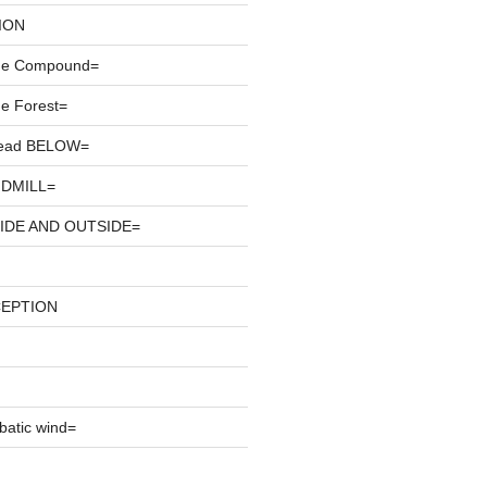
ION
he Compound=
e Forest=
ead BELOW=
DMILL=
IDE AND OUTSIDE=
CEPTION
atic wind=