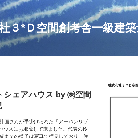
社３*Ｄ空間創考舎一級建築
株式会社３＊Ｄ空
シェアハウス by ㈱空間
記
間計画さんが手掛けられた「アーバンリゾ
ハウスにお邪魔して来ました。代表の鈴
完成までの様子は写真で拝見しており、住