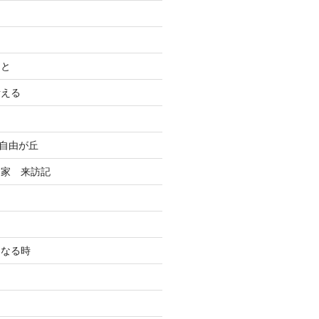
こと
考える
n自由が丘
る家 来訪記
になる時