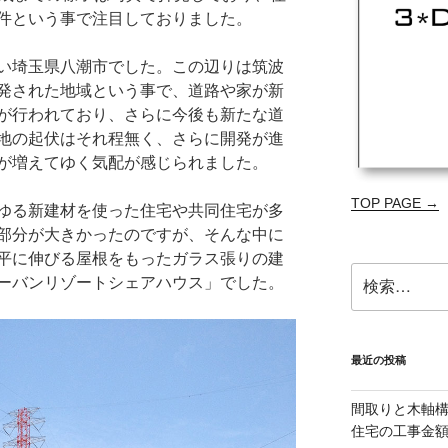
件という事で注目しておりました。
い埼玉県八潮市でした。この辺りは筑波
発された地域という事で、道路や家が新
が行われており、さらに今後も新たな道
地の起伏はそれ程無く、さらに開発が進
が増えてゆく気配が感じられました。
TOP PAGE →
ゆる新建材を使った住宅や共同住宅が多
部分が大きかったのですが、そんな中に
平に伸びる屋根をもったガラス張りの建
検
ーバンリゾートシェアハウス」でした。
索:
最近の投稿
間取りと木軸
住宅の工事金額減を