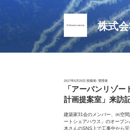
コ
ン
テ
株式会
ン
ツ
へ
ス
キ
ッ
プ
投
2017年6月20日
投稿者:
管理者
稿
「アーバンリゾート
日:
計画提案室」来訪
建築家31会のメンバー、㈱空
ートシェアハウス」のオープン
木さんのSNS上で工事中から