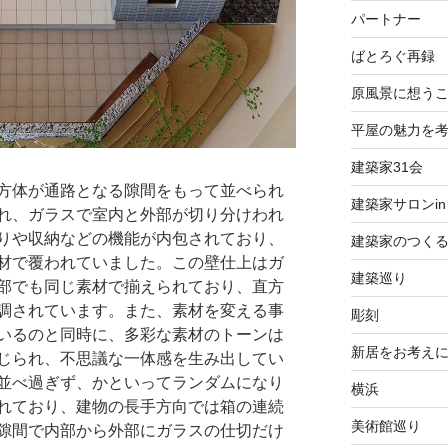
パートナー
ばとろぐ再録
原風景に想う
平屋の魅力を
建築家31会
方体が通路となる隙間をもって並べられ
建築家サロンi
れ、ガラスで室内と外部が切り分けわれ
りや収納などの機能が内包されており、
建築家のつく
材で覆われていました。この壁仕上はガ
建築巡り
部でも同じ素材で揃えられており、直方
調されています。また、素材を変える事
彫刻
いるのと同時に、多彩な素材のトーンは
新居をお考え
じられ、不思議な一体感を生み出してい
並べ過ぎず、かといってランダムになり
横浜
れており、建物の長手方向では箱の連続
美術館巡り
隙間で内部から外部にガラスの仕切だけ