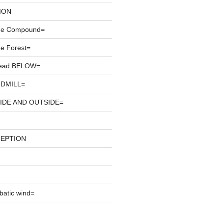
ION
he Compound=
e Forest=
ead BELOW=
DMILL=
IDE AND OUTSIDE=
CEPTION
atic wind=