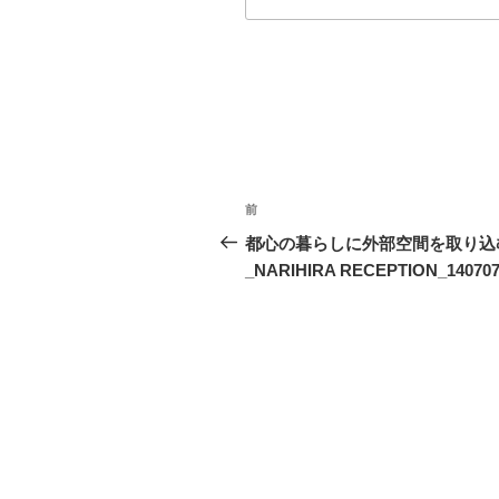
投
前
前
稿
の
都心の暮らしに外部空間を取り込
投
_NARIHIRA RECEPTION_14070
ナ
稿
ビ
ゲ
ー
シ
ョ