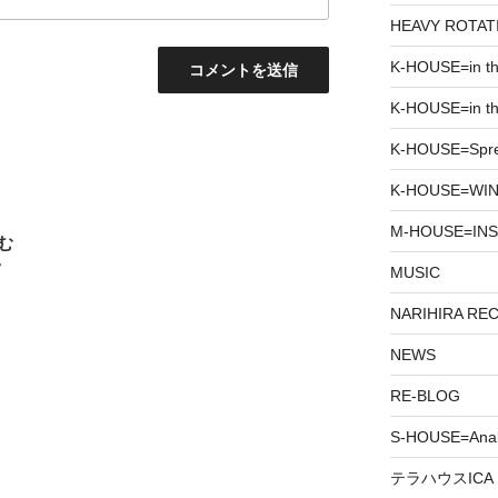
HEAVY ROTAT
K-HOUSE=in t
K-HOUSE=in th
K-HOUSE=Spr
K-HOUSE=WIN
M-HOUSE=INS
む
7
MUSIC
NARIHIRA RE
NEWS
RE-BLOG
S-HOUSE=Anab
テラハウスICA