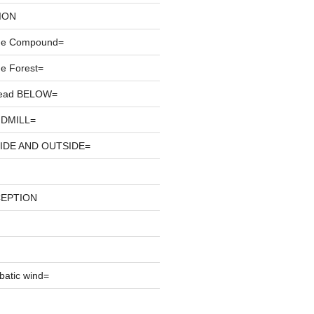
ION
he Compound=
e Forest=
ead BELOW=
DMILL=
IDE AND OUTSIDE=
CEPTION
atic wind=