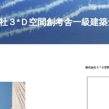
社３*Ｄ空間創考舎一級建築
株式会社３＊Ｄ空