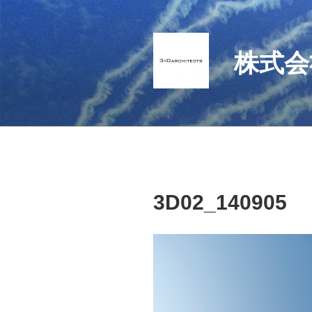
コ
ン
テ
株式会
ン
ツ
へ
ス
キ
ッ
プ
3D02_140905