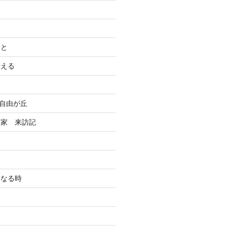
こと
考える
n自由が丘
る家 来訪記
になる時