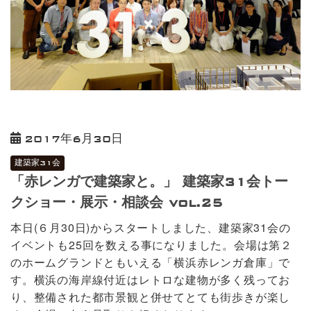
2017年6月30日
建築家31会
「赤レンガで建築家と。」 建築家31会トー
クショー・展示・相談会 vol.25
本日(６月30日)からスタートしました、建築家31会の
イベントも25回を数える事になりました。会場は第２
のホームグランドともいえる「横浜赤レンガ倉庫」で
す。横浜の海岸線付近はレトロな建物が多く残ってお
り、整備された都市景観と併せてとても街歩きが楽し