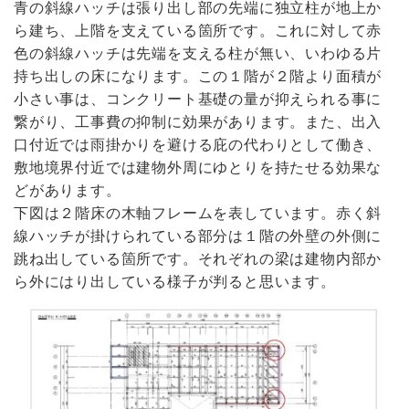
青の斜線ハッチは張り出し部の先端に独立柱が地上か
ら建ち、上階を支えている箇所です。これに対して赤
色の斜線ハッチは先端を支える柱が無い、いわゆる片
持ち出しの床になります。この１階が２階より面積が
小さい事は、コンクリート基礎の量が抑えられる事に
繋がり、工事費の抑制に効果があります。また、出入
口付近では雨掛かりを避ける庇の代わりとして働き、
敷地境界付近では建物外周にゆとりを持たせる効果な
どがあります。
下図は２階床の木軸フレームを表しています。赤く斜
線ハッチが掛けられている部分は１階の外壁の外側に
跳ね出している箇所です。それぞれの梁は建物内部か
ら外にはり出している様子が判ると思います。