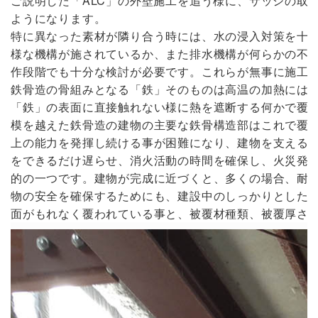
ご説明した「ALC」の外壁施工を追う様に、サッシの取
ようになります。
特に異なった素材が隣り合う時には、水の浸入対策を十
様な機構が施されているか、また排水機構が何らかの不
作段階でも十分な検討が必要です。これらが無事に施工
鉄骨造の骨組みとなる「鉄」そのものは高温の加熱には
「鉄」の表面に直接触れない様に熱を遮断する何かで覆
模を越えた鉄骨造の建物の主要な鉄骨構造部はこれで覆
上の能力を発揮し続ける事が困難になり、建物を支える
をできるだけ遅らせ、消火活動の時間を確保し、火災発
的の一つです。建物が完成に近づくと、多くの場合、耐
物の安全を確保するためにも、建設中のしっかりとした
面がもれなく覆われている事と、被覆材種類、被覆厚さ