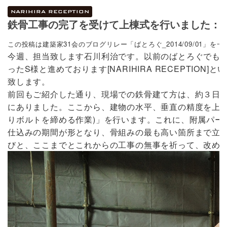
NARIHIRA RECEPTION
鉄骨工事の完了を受けて上棟式を行いました：NARI
この投稿は建築家31会のブログリレー「ばとろぐ_2014/09/01」を
今週、担当致します石川利治です。以前のばとろぐでもご紹介
ったS様と進めております[NARIHIRA RECEPTI
致します。
前回もご紹介した通り、現場での鉄骨建て方は、約３日で
にありました。ここから、建物の水平、垂直の精度を上げ
りボルトを締める作業)」を行います。これに、附属パー
仕込みの期間が形となり、骨組みの最も高い箇所まで立
びと、ここまでとこれからの工事の無事を祈って、改め