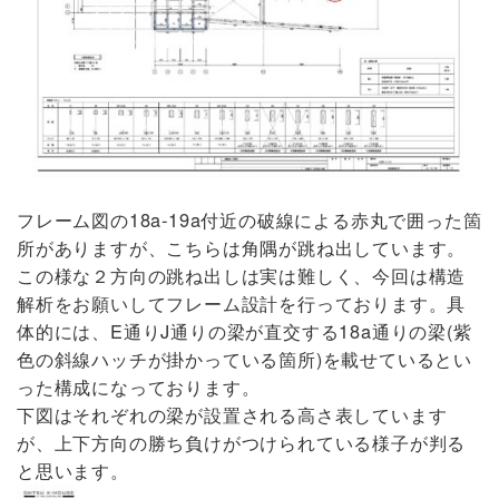
18a-19a
フレーム図の
付近の破線による赤丸で囲った箇
所がありますが、こちらは角隅が跳ね出しています。
この様な２方向の跳ね出しは実は難しく、今回は構造
解析をお願いしてフレーム設計を行っております。具
E
J
18a
(
体的には、
通り
通りの梁が直交する
通りの梁
紫
)
色の斜線ハッチが掛かっている箇所
を載せているとい
った構成になっております。
下図はそれぞれの梁が設置される高さ表しています
が、上下方向の勝ち負けがつけられている様子が判る
と思います。