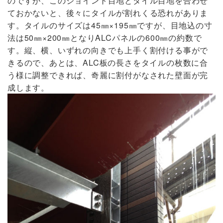
のですが、このジョイント目地とタイル目地を合わせ
ておかないと、後々にタイルが割れくる恐れがありま
す。タイルのサイズは45㎜×195㎜ですが、目地込の寸
法は50㎜×200㎜となりALCパネルの600㎜の約数で
す。縦、横、いずれの向きでも上手く割付ける事がで
きるので、あとは、ALC板の長さをタイルの枚数に合
う様に調整できれば、奇麗に割付がなされた壁面が完
成します。