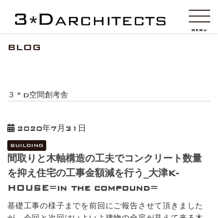
HOME
投稿
３＊D空間創考舎
MENU
MENU
BLOG
３＊D空間創考舎
2020年7月31日
BUILDING
間取りと木軸構造の工夫でコンクリート数量
を抑え住宅の工事金額減を行う_大津K-
HOUSE=in the compound=
基礎工事の様子までを前回にご報告させて頂きました
が、今回と次回はいよいよ建物の全容が見えて来る木