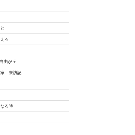
こと
考える
n自由が丘
る家 来訪記
になる時