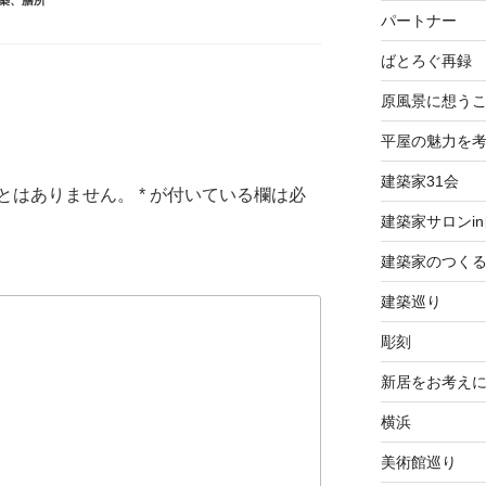
築
、
膳所
パートナー
ばとろぐ再録
原風景に想う
平屋の魅力を
建築家31会
とはありません。
*
が付いている欄は必
建築家サロンi
建築家のつく
建築巡り
彫刻
新居をお考え
横浜
美術館巡り