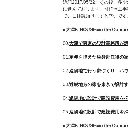
追記2017/05/22：その後
に進んでおります。引続き工事
で、ご拝読頂けますと幸いです
■大津K-HOUSE=in the Comp
00.
大津で東京の設計事務所が設
01.
定年を控えた単身赴任後の
02.
遠隔地で行う家づくり ハ
03.
近畿地方の家を東京で設計
04.
遠隔地の設計で建設費用を
05.
遠隔地の設計で建設費用を
■大津K-HOUSE=in the Com