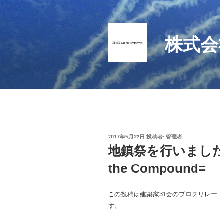
コ
ン
テ
株式会
ン
ツ
へ
ス
キ
ッ
プ
投
2017年5月22日
投稿者:
管理者
稿
地鎮祭を行いました 
日:
the Compound=
この投稿は建築家31会のブログリレー「ば
す。