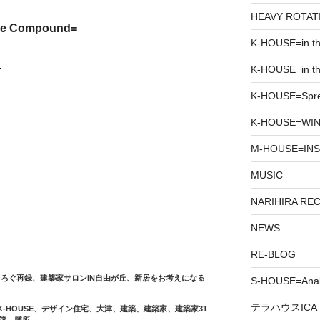
HEAVY ROTAT
he Compound=
K-HOUSE=in t
り
K-HOUSE=in th
K-HOUSE=Spr
K-HOUSE=WIN
M-HOUSE=INS
MUSIC
NARIHIRA RE
NEWS
RE-BLOG
とろぐ再録
、
建築家サロンIN自由が丘
、
新居をお考えになる
S-HOUSE=Anab
テラハウスICA
K-HOUSE
、
デザイン住宅
、
大津
、
建築
、
建築家
、
建築家31