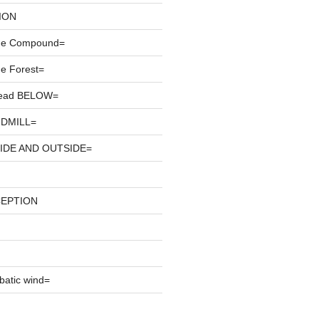
ION
he Compound=
e Forest=
ead BELOW=
DMILL=
IDE AND OUTSIDE=
CEPTION
atic wind=