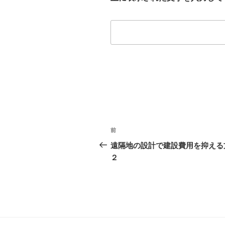
投
前
前
稿
の
遠隔地の設計で建設費用を抑える
投
２
ナ
稿
ビ
ゲ
ー