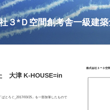
社３*Ｄ空間創考舎一級建築
株式会社３＊Ｄ空
大津 K-HOUSE=in
とろぐ_2017/03/25」を一部加筆したもので