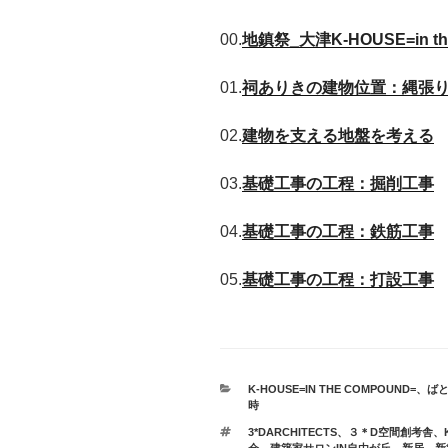
00.
地鎮祭
_
大津
K-HOUSE=in t
01.
祠ありきの建物位置：縄張
02.
建物を支える地盤を考える
03.
基礎工事の工程：掘削工事
04.
基礎工事の工程：鉄筋工事
05.
基礎工事の工程：打設工事
カ
K-HOUSE=IN THE COMPOUND=
、
ば
テ
時
ゴ
タ
3*DARCHITECTS
、
３＊D空間創考舎
、
リ