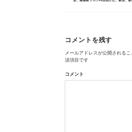
グ
会
、
建築家サロンIN自由が丘
、
新居
、
新
ー
コメントを残す
メールアドレスが公開されるこ
須項目です
コメント