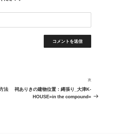
次
次
の
方法
祠ありきの建物位置：縄張り_大津K-
投
HOUSE=in the compound=
稿