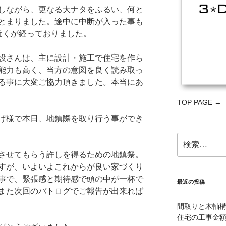
しながら、更なる大ナタをふるい、何と
とまりました。途中に中断が入った事も
近くが経っておりました。
設さんは、主に設計・施工で住宅を作ら
能力も高く、当方の意図を良く読み取っ
る事に大変ご協力頂きました。本当にあ
TOP PAGE →
げ様で本日、地鎮際を取り行う事ができ
検
索:
させてもらう許しを得るための地鎮祭。
すが、いよいよこれからが良い家づくり
事で、緊張感と期待感で頭の中が一杯で
最近の投稿
また次回のバトログでご報告が出来れば
間取りと木軸
住宅の工事金額減を