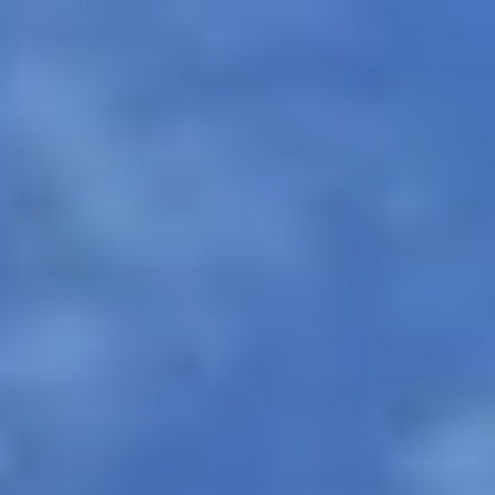
コ
ン
テ
ン
ツ
へ
ス
キ
ッ
プ