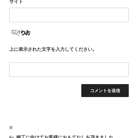
サイト
上に表示された文字を入力してください。
投
前
前
稿
の
竣工に向けてお客様におもてなしを頂きました