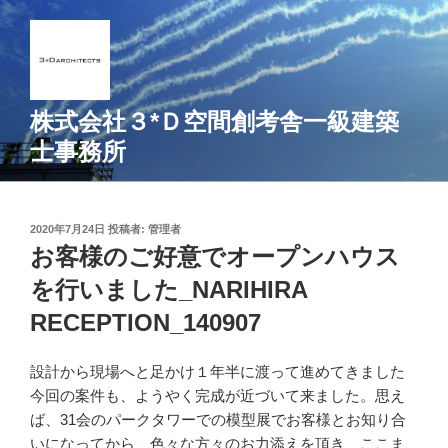
コ
ン
テ
ン
ツ
株式会社３*Ｄ空間創考舎一級建築
へ
士事務所
ス
キ
ッ
プ
投
2020年7月24日
投稿者:
管理者
稿
お客様のご好意でオープンハウス
日:
を行いました_NARIHIRA
RECEPTION_140907
設計から現場へと足かけ１年半に渡って進めてきました
今回の案件も、ようやく完成が近づいて来ました。思え
ば、31会のパークタワーでの模型展でお客様とお知り合
いになってから、色々な方々のお力添えを頂き、ここま