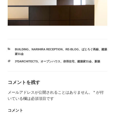
カ
BUILDING
、
NARIHIRA RECEPTION
、
RE-BLOG
、
ばとろぐ再録
、
建築
テ
家31会
ゴ
タ
3*DARCHITECTS
、
オープンハウス
、
併用住宅
、
建築家31会
、
新築
リ
グ
ー
コメントを残す
メールアドレスが公開されることはありません。
*
が付
いている欄は必須項目です
コメント