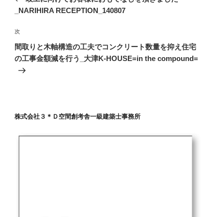
ナ
投
_NARIHIRA RECEPTION_140807
ビ
稿
ゲ
次
次
の
ー
間取りと木軸構造の工夫でコンクリート数量を抑え住宅
投
の工事金額減を行う_大津K-HOUSE=in the compound=
シ
稿
ョ
ン
株式会社３＊Ｄ空間創考舎一級建築士事務所