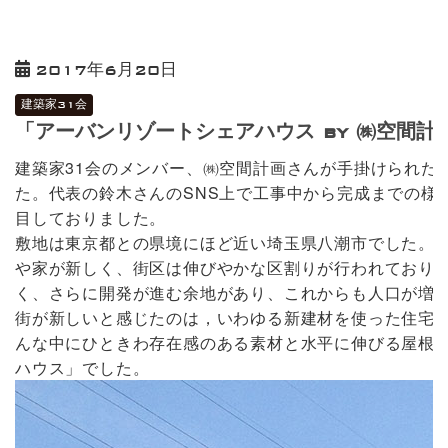
2017年6月20日
建築家31会
「アーバンリゾートシェアハウス by ㈱空間計
建築家31会のメンバー、㈱空間計画さんが手掛けられた
た。代表の鈴木さんのSNS上で工事中から完成までの様
目しておりました。
敷地は東京都との県境にほど近い埼玉県八潮市でした。
や家が新しく、街区は伸びやかな区割りが行われており
く、さらに開発が進む余地があり、これからも人口が増
街が新しいと感じたのは，いわゆる新建材を使った住宅
んな中にひときわ存在感のある素材と水平に伸びる屋根
ハウス」でした。