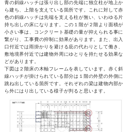
青の斜線ハッチは張り出し部の先端に独立柱が地上か
ら建ち、上階を支えている箇所です。これに対して赤
色の斜線ハッチは先端を支える柱が無い、いわゆる片
持ち出しの床になります。この１階が２階より面積が
小さい事は、コンクリート基礎の量が抑えられる事に
繋がり、工事費の抑制に効果があります。また、出入
口付近では雨掛かりを避ける庇の代わりとして働き、
敷地境界付近では建物外周にゆとりを持たせる効果な
どがあります。
下図は２階床の木軸フレームを表しています。赤く斜
線ハッチが掛けられている部分は１階の外壁の外側に
跳ね出している箇所です。それぞれの梁は建物内部か
ら外にはり出している様子が判ると思います。