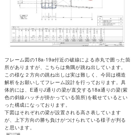
18a-19a
フレーム図の
付近の破線による赤丸で囲った箇
所がありますが、こちらは角隅が跳ね出しています。
この様な２方向の跳ね出しは実は難しく、今回は構造
解析をお願いしてフレーム設計を行っております。具
E
J
18a
(
体的には、
通り
通りの梁が直交する
通りの梁
紫
)
色の斜線ハッチが掛かっている箇所
を載せているとい
った構成になっております。
下図はそれぞれの梁が設置される高さ表しています
が、上下方向の勝ち負けがつけられている様子が判る
と思います。