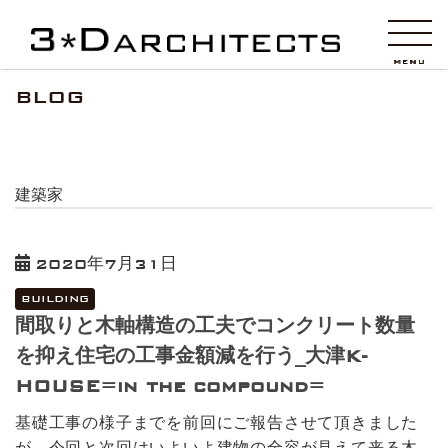
HOME
投稿
建築家
MENU
MENU
BLOG
建築家
2020年7月31日
BUILDING
間取りと木軸構造の工夫でコンクリート数量
を抑え住宅の工事金額減を行う_大津K-
HOUSE=in the compound=
基礎工事の様子までを前回にご報告させて頂きました
が、今回と次回はいよいよ建物の全容が見えて来る木