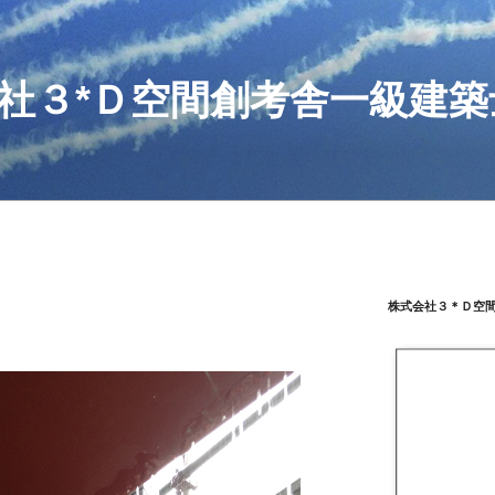
社３*Ｄ空間創考舎一級建築
株式会社３＊Ｄ空