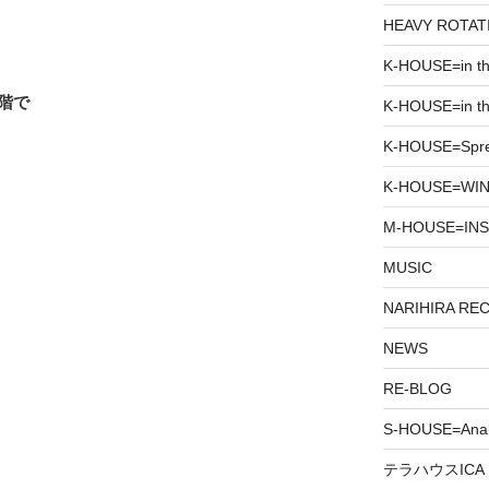
HEAVY ROTAT
K-HOUSE=in t
階で
K-HOUSE=in th
K-HOUSE=Spr
K-HOUSE=WIN
M-HOUSE=INS
MUSIC
NARIHIRA RE
NEWS
RE-BLOG
S-HOUSE=Anab
テラハウスICA