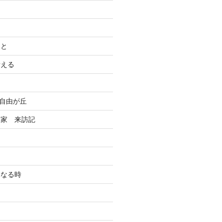
こと
考える
n自由が丘
る家 来訪記
になる時