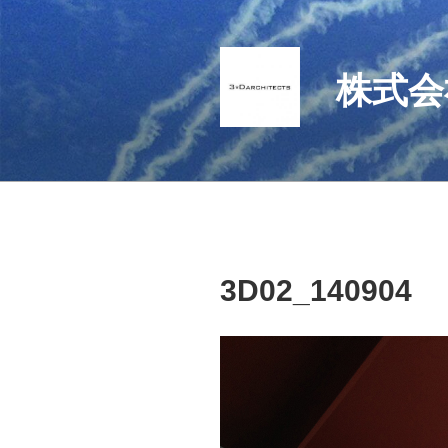
コ
ン
テ
株式会
ン
ツ
へ
ス
キ
ッ
プ
3D02_140904