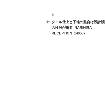
投
前
前
稿
の
タイル仕上と下地の整合は設計段
投
の検討が重要_NARIHIRA
ナ
稿
RECEPTION_140607
ビ
ゲ
ー
シ
ョ
ン