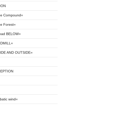
ION
he Compound=
e Forest=
ead BELOW=
DMILL=
IDE AND OUTSIDE=
CEPTION
atic wind=