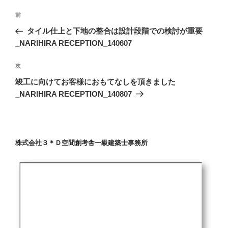
投
前
前
稿
の
タイル仕上と下地の整合は設計段階での検討が重要
ナ
投
_NARIHIRA RECEPTION_140607
ビ
稿
ゲ
次
次
の
ー
竣工に向けてお客様におもてなしを頂きました
投
_NARIHIRA RECEPTION_140807
シ
稿
ョ
ン
株式会社３＊Ｄ空間創考舎一級建築士事務所