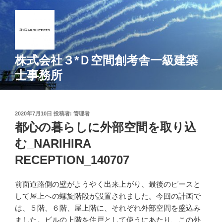
コ
ン
テ
ン
ツ
株式会社３*Ｄ空間創考舎一級建築
へ
士事務所
ス
キ
ッ
プ
投
2020年7月10日
投稿者:
管理者
稿
都心の暮らしに外部空間を取り込
日:
む_NARIHIRA
RECEPTION_140707
前面道路側の壁がようやく出来上がり、最後のピースと
して屋上への螺旋階段が設置されました。今回の計画で
は、５階、６階、屋上階に、それぞれ外部空間を盛込み
ました。ビルの上階を住戸として使うにあたり、この外