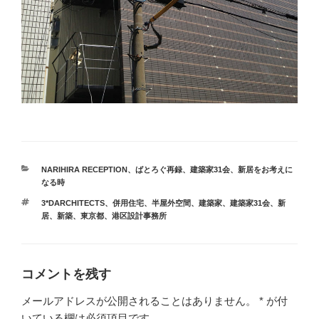
カ
NARIHIRA RECEPTION
、
ばとろぐ再録
、
建築家31会
、
新居をお考えに
テ
なる時
ゴ
タ
3*DARCHITECTS
、
併用住宅
、
半屋外空間
、
建築家
、
建築家31会
、
新
リ
グ
居
、
新築
、
東京都
、
港区設計事務所
ー
コメントを残す
メールアドレスが公開されることはありません。
*
が付
いている欄は必須項目です